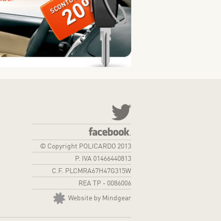
© Copyright POLICARDO 2013
P. IVA 01466440813
C.F. PLCMRA67H47G315W
REA TP - 0086006
Website by Mindgear