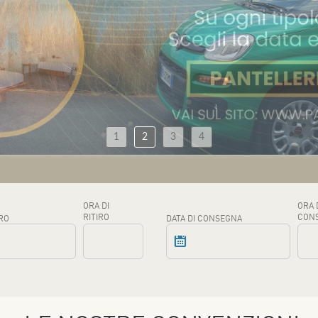
1
2
3
4
ORA DI
ORA 
RITIRO
CON
IRO
DATA DI CONSEGNA